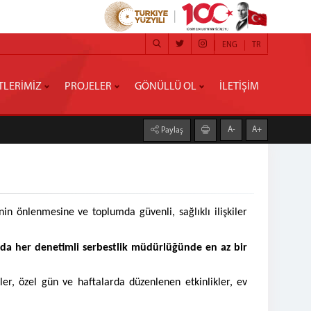
ENG
TR
TLERİMİZ
PROJELER
GÖNÜLLÜ OL
İLETİŞİM
A-
A+
Paylaş
in önlenmesine ve toplumda güvenli, sağlıklı ilişkiler
ında her denetimli serbestlik müdürlüğünde en az bir
r, özel gün ve haftalarda düzenlenen etkinlikler, ev