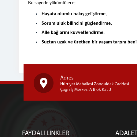
Bu sayede yükümlülere;
Hayata olumlu bakış geliştirme,
Sorumluluk bilincini güçlendirme,
Aile bağlarını kuvvetlendirme,
Suçtan uzak ve üretken bir yaşam tarzını be
Adres
Hürriyet Mahallesi Zonguldak Caddesi
Çağrı İş Merkezi A Blok Kat 3
FAYDALI LİNKLER
ADALET