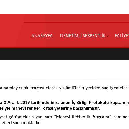
ANASAYFA
DENETİMLİ SERBESTLİK
FALİYE
tamamlayıcı bir parçası olarak yükümlülerin yeniden suç işlemelerin
ında 3 Aralık 2019 tarihinde imzalanan İş Birliği Protokolü kapsam
siyle manevi rehberlik faaliyetlerine başlanılmıştır.
sel görüşmelerin yanı sıra “Manevi Rehberlik Programı”, seminerle
zmetleri sunulmaktadır.