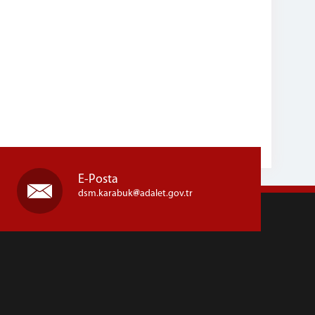
E-Posta
dsm.karabuk
adalet.gov.tr