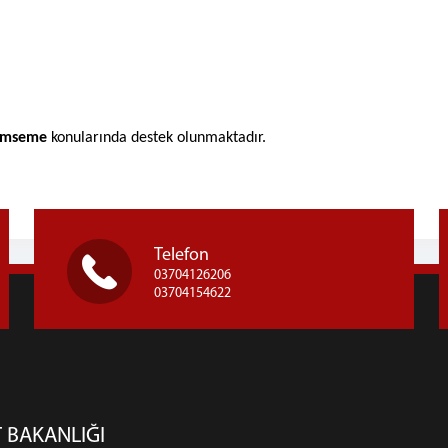
nimseme
konularında destek olunmaktadır.
Telefon
03704126206
03704154622
 BAKANLIĞI