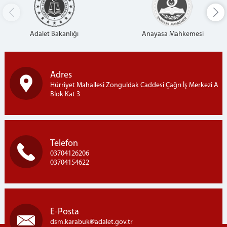
Adalet Bakanlığı
Anayasa Mahkemesi
Adres
Hürriyet Mahallesi Zonguldak Caddesi Çağrı İş Merkezi A
Blok Kat 3
Telefon
03704126206
03704154622
E-Posta
dsm.karabuk
adalet.gov.tr