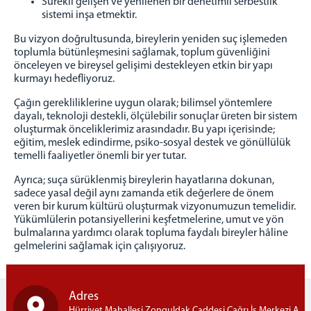
Sürekli gelişen ve yenilenen bir denetimli serbestlik
Kendi İşini Kurma
sistemi inşa etmektir.
Sosyal Market
Bu vizyon doğrultusunda, bireylerin yeniden suç işlemeden
toplumla bütünleşmesini sağlamak, toplum güvenliğini
İyileştirme Hizmetleri
önceleyen ve bireysel gelişimi destekleyen etkin bir yapı
Bağımlılıkla Mücadele
kurmayı hedefliyoruz.
Çocuk Hizmetleri
Çağın gerekliliklerine uygun olarak; bilimsel yöntemlere
Manevi Rehberlik
dayalı, teknoloji destekli, ölçülebilir sonuçlar üreten bir sistem
oluşturmak önceliklerimiz arasındadır. Bu yapı içerisinde;
Elektronik İzleme
eğitim, meslek edindirme, psiko-sosyal destek ve gönüllülük
PROJELER
temelli faaliyetler önemli bir yer tutar.
Genel Bilgi
Ayrıca; suça sürüklenmiş bireylerin hayatlarına dokunan,
sadece yasal değil aynı zamanda etik değerlere de önem
Yürütülen Projeler
veren bir kurum kültürü oluşturmak vizyonumuzun temelidir.
GÖNÜLLÜ OL
Yükümlülerin potansiyellerini keşfetmelerine, umut ve yön
bulmalarına yardımcı olarak topluma faydalı bireyler hâline
Gönüllü Ol
gelmelerini sağlamak için çalışıyoruz.
İLETİŞİM
Adres
Hürriyet Mahallesi Zonguldak Caddesi Çağrı İş Merkezi A