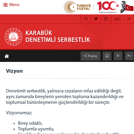
Menü
ENG
TR
KARABÜK DENETİMLİ SERBESTLİK
KARABÜK
DENETİMLİ SERBESTLİK
ANASAYFA
A-
A+
Paylaş
DENETİMLİ SERBESTLİK
Hakkımızda
Vizyon
Misyon
Vizyon
Denetimli serbestlik, yalnızca cezaların infaz edildiği değil;
Yetki Alanı
aynı zamanda bireylerin yeniden topluma kazandırıldığı ve
toplumsal bütünleşmenin güçlendirildiği bir süreçtir.
FALİYETLERİMİZ
Vizyonumuz;
Kamu Yararına Çalışma
Adalet Ormanı
Birey odaklı,
Toplumla uyumlu,
Koruma Kurulları