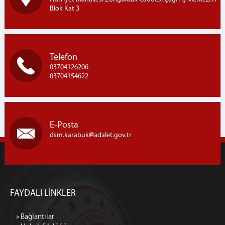
Blok Kat 3
Telefon
03704126206
03704154622
E-Posta
dsm.karabuk
adalet.gov.tr
FAYDALI LİNKLER
» Bağlantılar