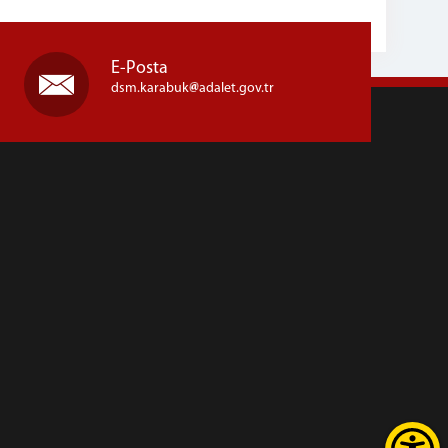
E-Posta
dsm.karabuk
adalet.gov.tr