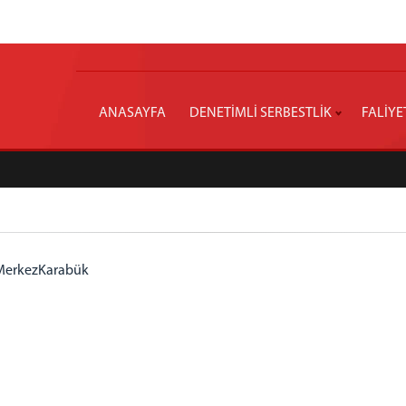
ANASAYFA
DENETİMLİ SERBESTLİK
FALİYE
 MerkezKarabük