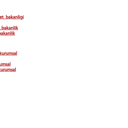
let_bakanligi
_bakanlik
bakanlik
_kurumsal
rumsal
kurumsal