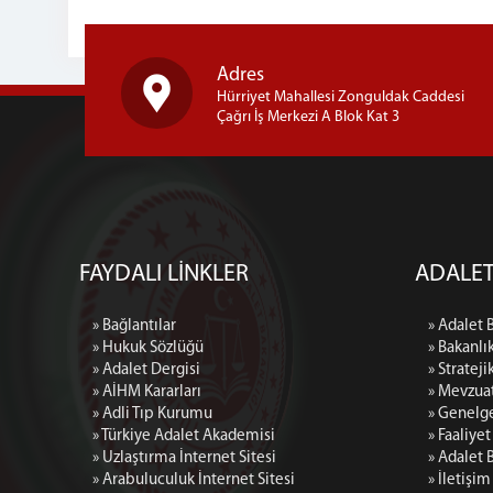
Adres
Hürriyet Mahallesi Zonguldak Caddesi
Çağrı İş Merkezi A Blok Kat 3
FAYDALI LİNKLER
ADALET
» Bağlantılar
» Adalet 
» Hukuk Sözlüğü
» Bakanlı
» Adalet Dergisi
» Strateji
» AİHM Kararları
» Mevzua
» Adli Tıp Kurumu
» Genelg
» Türkiye Adalet Akademisi
» Faaliye
» Uzlaştırma İnternet Sitesi
» Adalet 
» Arabuluculuk İnternet Sitesi
» İletişim