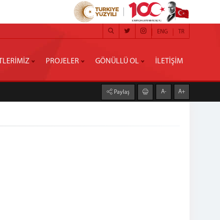
ENG
TR
TLERİMİZ
PROJELER
GÖNÜLLÜ OL
İLETİŞİM
A-
A+
Paylaş