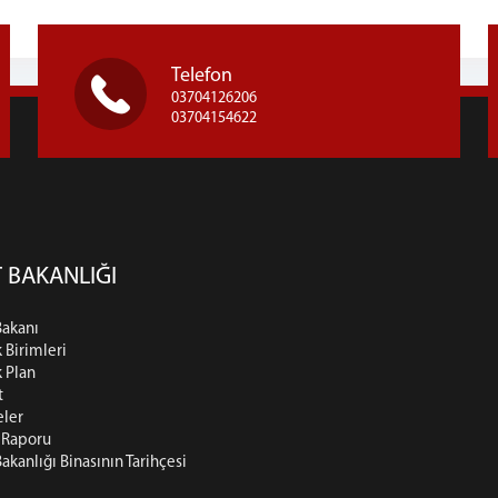
Telefon
03704126206
03704154622
 BAKANLIĞI
Bakanı
k Birimleri
k Plan
t
eler
t Raporu
Bakanlığı Binasının Tarihçesi