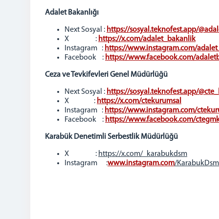
Adalet Bakanlığı
Next Sosyal :
https://sosyal.teknofest.app/@ada
X :
https://x.com/adalet_bakanlik
Instagram :
https://www.instagram.com/adalet
Facebook :
https://www.facebook.com/adalet
Ceza ve Tevkifevleri Genel Müdürlüğü
Next Sosyal :
https://sosyal.teknofest.app/@cte
X :
https://x.com/ctekurumsal
Instagram :
https://www.instagram.com/cteku
Facebook :
https://www.facebook.com/ctegm
Karabük Denetimli Serbestlik Müdürlüğü
X :
https://x.com/_karabukdsm
Instagram :
www.instagram.co
m
/KarabukDsm